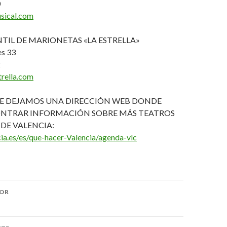
0
sical.com
TIL DE MARIONETAS «LA ESTRELLA»
es 33
2
rella.com
TE DEJAMOS UNA DIRECCIÓN WEB DONDE
NTRAR INFORMACIÓN SOBRE MÁS TEATROS
 DE VALENCIA:
ia.es/es/que-hacer-Valencia/agenda-vlc
IOR
trada