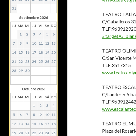
31
TEATRO TALÍA
Septiembre
2026
C/Caballeros 3
LU
MA
MI
JU
VI
SÁ
DO
TLF:96391292
1
2
3
4
5
6
» target=»_blan
7
8
9
10
11
12
13
TEATRO OLIM
14
15
16
17
18
19
20
C/San Vicente M
21
22
23
24
25
26
27
TLF:3517315
28
29
30
www.teatro-oly
TEATRO ESCA
Octubre
2026
C/Landerer 5 ba
LU
MA
MI
JU
VI
SÁ
DO
TLF:96391244
1
2
3
4
www.escalantec
5
6
7
8
9
10
11
TEATRO EL MU
12
13
14
15
16
17
18
Plaza del Rosari
19
20
21
22
23
24
25