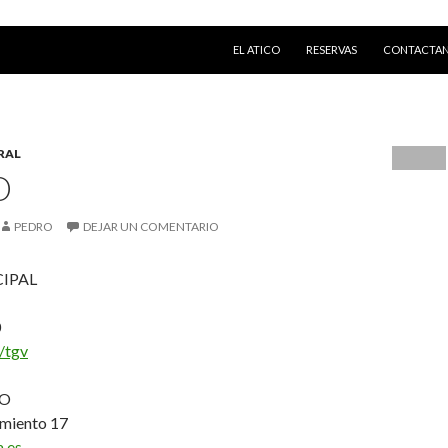
IR AL CONTENIDO
EL ATICO
RESERVAS
CONTACTA
RAL
O
PEDRO
DEJAR UN COMENTARIO
IPAL
0
/tgv
TO
amiento 17
.es