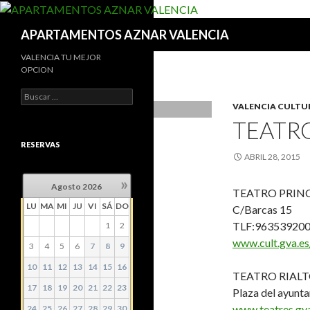
Buscar
APARTAMENTOS AZNAR VALENCIA
VALENCIA TU MEJOR
OPCION
Buscar:
VALENCIA CULTU
TEATR
RESERVAS
ABRIL 28, 2015
»
Agosto
2026
TEATRO PRINC
LU
MA
MI
JU
VI
SÁ
DO
C/Barcas 15
TLF:96353920
1
2
www.cult.gva.es
3
4
5
6
7
8
9
10
11
12
13
14
15
16
TEATRO RIAL
17
18
19
20
21
22
23
Plaza del ayunt
www.teatres.gva
24
25
26
27
28
29
30