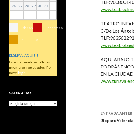
TLF:96080014
26
27
28
29
30
31
www.teatreelmu
TEATRO INFAN
- Disponible
- Reservado
C/De Los Ángel
TLF:96356229
- Pendiente
www.teatrolaest
RESERVE AQUI !!!
AQUÍ ABAJO 
Este contenido es sólo para
PODRÁS ENCO
miembros registrados. Por
favor
login
.
EN LA CIUDAD
www.turisvalenc
CATEGORÍAS
Categorías
ENTRADA ANTER
Ir a la en
Bioparc Valencia