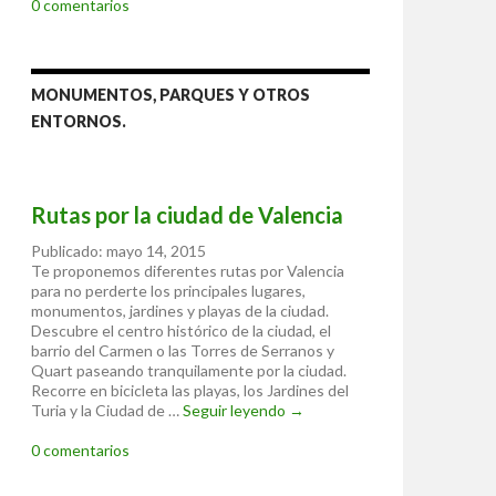
0 comentarios
MONUMENTOS, PARQUES Y OTROS
ENTORNOS.
Rutas por la ciudad de Valencia
Publicado: mayo 14, 2015
Te proponemos diferentes rutas por Valencia
para no perderte los principales lugares,
monumentos, jardines y playas de la ciudad.
Descubre el centro histórico de la ciudad, el
barrio del Carmen o las Torres de Serranos y
Quart paseando tranquilamente por la ciudad.
Recorre en bicicleta las playas, los Jardines del
Turia y la Ciudad de …
Seguir leyendo
Rutas por la
→
ciudad de
0 comentarios
Valencia