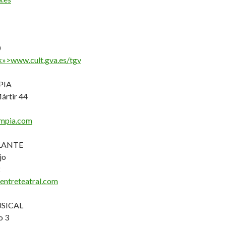
1
0
k»>www.cult.gva.es/tgv
PIA
ártir 44
mpia.com
LANTE
jo
2
entreteatral.com
SICAL
o 3