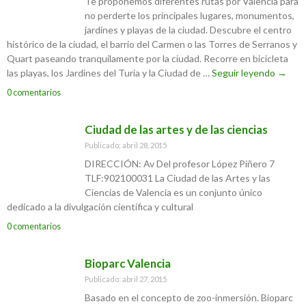
Te proponemos diferentes rutas por Valencia para
no perderte los principales lugares, monumentos,
jardines y playas de la ciudad. Descubre el centro
histórico de la ciudad, el barrio del Carmen o las Torres de Serranos y
Quart paseando tranquilamente por la ciudad. Recorre en bicicleta
las playas, los Jardines del Turia y la Ciudad de …
Seguir leyendo
Rutas
→
por la
0 comentarios
ciudad
de
Ciudad de las artes y de las ciencias
Valenc
Publicado: abril 28, 2015
DIRECCIÓN: Av Del profesor López Piñero 7
TLF:902100031 La Ciudad de las Artes y las
Ciencias de Valencia es un conjunto único
dedicado a la divulgación científica y cultural
0 comentarios
Bioparc Valencia
Publicado: abril 27, 2015
Basado en el concepto de zoo-inmersión. Bioparc