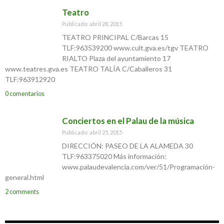
Teatro
Publicado: abril 28, 2015
TEATRO PRINCIPAL C/Barcas 15
TLF:963539200 www.cult.gva.es/tgv TEATRO
RIALTO Plaza del ayuntamiento 17
www.teatres.gva.es TEATRO TALÍA C/Caballeros 31
TLF:963912920
0 comentarios
Conciertos en el Palau de la música
Publicado: abril 25, 2015
DIRECCIÓN: PASEO DE LA ALAMEDA 30
TLF:963375020 Más información:
www.palaudevalencia.com/ver/51/Programación-
general.html
2 comments