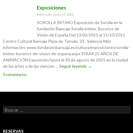
Exposiciones
Publicado: junio 17, 2015
SOROLLA ÍNTIMO Exposición de Sorolla en la
fundación Bancaja Sorolla íntimo. Bocetos de
Visión de España Del 13/02/2015 al 15/10/2015
Centro Cultural Bancaja Plaza de Tetuán, 23 , Valencia Más
información: www.fundacionbancaja.es/cultura/exposiciones/sorolla-
intimo-bocetos-de-vision-de-espana.aspx PIXAR 25 AÑOS DE
ANIMACIÓN Exposición hasta el 30 de agosto de 2015 en la ciudad
de las artes y de las ciencias …
Seguir leyendo
Exposiciones
→
0 comentarios
Buscar:
RESERVAS