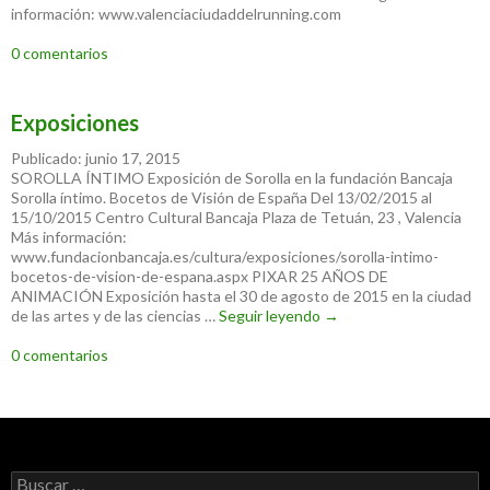
información: www.valenciaciudaddelrunning.com
0 comentarios
Exposiciones
Publicado: junio 17, 2015
SOROLLA ÍNTIMO Exposición de Sorolla en la fundación Bancaja
Sorolla íntimo. Bocetos de Visión de España Del 13/02/2015 al
15/10/2015 Centro Cultural Bancaja Plaza de Tetuán, 23 , Valencia
Más información:
www.fundacionbancaja.es/cultura/exposiciones/sorolla-intimo-
bocetos-de-vision-de-espana.aspx PIXAR 25 AÑOS DE
ANIMACIÓN Exposición hasta el 30 de agosto de 2015 en la ciudad
de las artes y de las ciencias …
Seguir leyendo
Exposiciones
→
0 comentarios
Buscar: