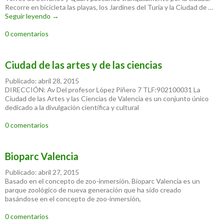
Recorre en bicicleta las playas, los Jardines del Turia y la Ciudad de …
Seguir leyendo
Rutas por la ciudad de Valencia
→
0 comentarios
Ciudad de las artes y de las ciencias
Publicado: abril 28, 2015
DIRECCIÓN: Av Del profesor López Piñero 7 TLF:902100031 La
Ciudad de las Artes y las Ciencias de Valencia es un conjunto único
dedicado a la divulgación científica y cultural
0 comentarios
Bioparc Valencia
Publicado: abril 27, 2015
Basado en el concepto de zoo-inmersión. Bioparc Valencia es un
parque zoológico de nueva generación que ha sido creado
basándose en el concepto de zoo-inmersión,
0 comentarios