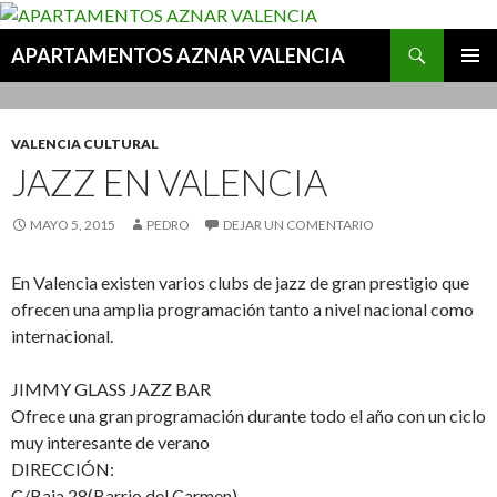
Buscar
APARTAMENTOS AZNAR VALENCIA
IR AL CONTENIDO
MENÚ
PRINCI
VALENCIA CULTURAL
JAZZ EN VALENCIA
MAYO 5, 2015
PEDRO
DEJAR UN COMENTARIO
En Valencia existen varios clubs de jazz de gran prestigio que
ofrecen una amplia programación tanto a nivel nacional como
internacional.
JIMMY GLASS JAZZ BAR
Ofrece una gran programación durante todo el año con un ciclo
muy interesante de verano
DIRECCIÓN:
C/Baja 28(Barrio del Carmen)