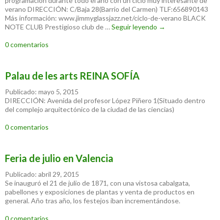
programación durante todo el año con un ciclo muy interesante de
verano DIRECCIÓN: C/Baja 28(Barrio del Carmen) TLF:656890143
Más información: www.jimmyglassjazz.net/ciclo-de-verano BLACK
NOTE CLUB Prestigioso club de …
Seguir leyendo
Jazz en Valencia
→
0 comentarios
Palau de les arts REINA SOFÍA
Publicado: mayo 5, 2015
DIRECCIÓN: Avenida del profesor López Piñero 1(Situado dentro
del complejo arquitectónico de la ciudad de las ciencias)
0 comentarios
Feria de julio en Valencia
Publicado: abril 29, 2015
Se inauguró el 21 de julio de 1871, con una vistosa cabalgata,
pabellones y exposiciones de plantas y venta de productos en
general. Año tras año, los festejos iban incrementándose.
0 comentarios